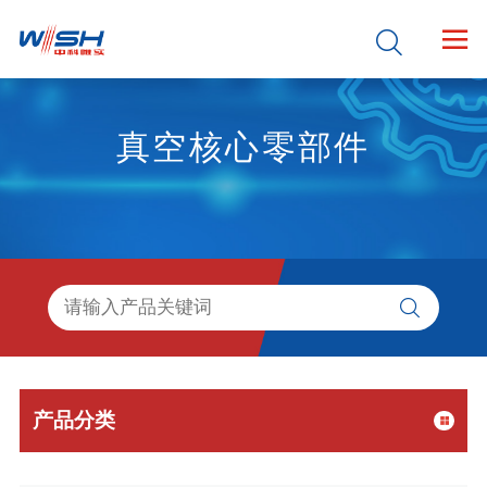


真空核心零部件

产品分类