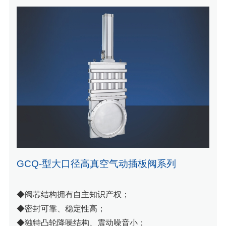
GCQ-型大口径高真空气动插板阀系列
◆阀芯结构拥有自主知识产权；
◆密封可靠、稳定性高；
◆独特凸轮降噪结构、震动噪音小；