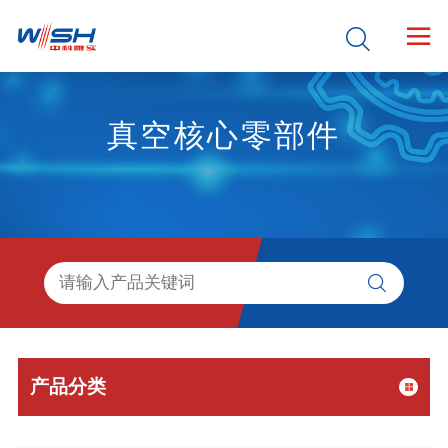


真空核心零部件

产品分类