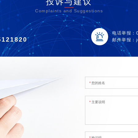
投诉与建议
Complaints and Suggestions
电话举报：02
5121820
邮件举报：ju
*
您的姓名
*
主要说明
*
验证码