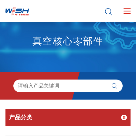


真空核心零部件

产品分类