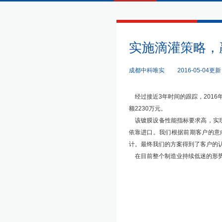
实施滴灌策略，
成都中科唯实
2016-05-04更新
经过接近3年时间的跟踪，2016
额2230万元。
该镀膜设备性能指标要求高，实现
依靠进口。我们根据前期客户的意
计。最终我们的方案得到了客户的
在目前整个制造业持续低迷的形势