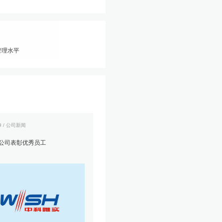
管理水平
19 / 公司新闻
公司表彰优秀员工