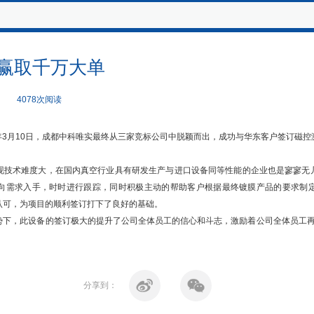
赢取千万大单
4078次阅读
年3月10日，成都中科唯实最终从三家竞标公司中脱颖而出，成功与华东客户签订磁
技术难度大，在国内真空行业具有研发生产与进口设备同等性能的企业也是寥寥无
向需求入手，时时进行跟踪，同时积极主动的帮助客户根据最终镀膜产品的要求制
认可，为项目的顺利签订打下了良好的基础。
下，此设备的签订极大的提升了公司全体员工的信心和斗志，激励着公司全体员工
分享到：